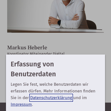
Markus Heberle
Koordinator Miteinander Digital
Erfassung von
kontakt@miteinanderdigital-gap.de
Benutzerdaten
+49 8821 730 76 86
Legen Sie fest, welche Benutzerdaten wir
erfassen dürfen. Mehr Informationen finden
Sie in der
Datenschutzerklärung
und im
Impressum
.